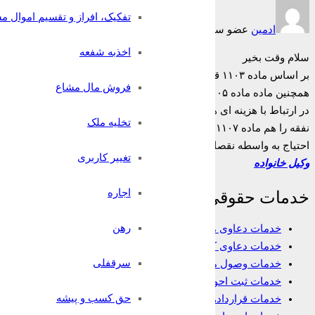
تفکیک، افراز و تقسیم اموال م
ادمین
عضو سایت
6 سال قبل
اخذبه شفعه
سلام وقت بخیر
بر اساس ماده ۱۱۰۳
قانون مدنی “
زن و شوهر مکلف به حسن معاشرت با 
فروش مال مشاع
همچنین ماده ماده ۱۱۰۵
قانون مدنی نیر این چنین عنوان دارد ”
در روابط
در ارتباط با هزینه ای هم ماده ۱۱۰۶
قانون مدنی است که عنوان شده “
د
تخلیه ملک
نفقه را هم ماده ۱۱۰۷این گونه تعریف کرده است: “نفقه
احتیاج به واسطه نقصان یا مرض”
تغییر کاربری
وکیل خانواده
اجاره
خدمات حقوقی
رهن
خدمات دعاوی ملکی
خدمات دعاوی کیفری
سرقفلی
خدمات وصول مطالبات
خدمات ثبت احوال
حق کسب و پیشه
خدمات قراردادها