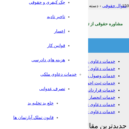
چک کیفری و حقوقی
سوال حقوقی
›
دسته بندی: خدمات دعاوی ملکی
تاخیر تادیه
فیلتر:
همه
باز
حل شده
بسته شده
بدون پاسخ
مشاوره حقوقی از تلفن ثابت سراسرکشوربا شماره:9099071369
متاسفانه موردی یافت نشد
اعسار
یک سوال بپرسید
قوانین کار
خدمات حقوقی
هزینه های دادرسی
خدمات دعاوی ملکی
خدمات دعاوی کیفری
خدمات دعاوی ملکی
خدمات وصول مطالبات
خدمات ثبت احوال
تصرف عدوانی
خدمات قراردادها
خدمات انحصار وراثت
خلع ید تخلیه ید
خدمات دعاوی تجاری
خدمات دعاوی خانواده
قانون تملک آپارتمان ها
جدیدترین مقالات