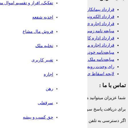
تفکیک، افراز و تقسیم اموال م
قرارداد پیمانکاری
قرارداد الکترونیک وکالت
اخذبه شفعه
قرارداد اجاره خانه
مبایعه نامه زمین
فروش مال مشاع
قرارداد اداره کار
قرارداد اجاره مغازه
تخلیه ملک
مبایعه‌نامه خودرو
مبایعه‌نامه ملک تجاری
تغییر کاربری
رای وحدت رویه در مورد شرط داوری
لایحه اسقاط حق
اجاره
تماس با ما :
رهن
شما عزیزان میتوانید همه روزه و به صورت 24 ساعته حتی ایام تعطیل از تلفن ثابت سراسر کشور بدون هیچ پیش شماره یا کدی با شماره:
سرقفلی
برای دریافت پاسخ سوالات حقوقی خود به صورت
رایگان
با وکیل پایه ی
حق کسب و پیشه
اگر دسترسی به تلفن ثابت ندارید میتوانید پس از پرداخت هزینه با
وکیل آن