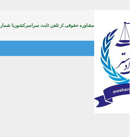
مشاوره حقوقی از تلفن ثابت سراسرکشوربا شماره:99071369