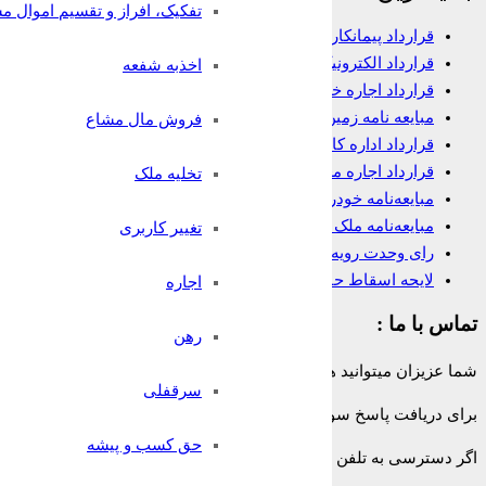
تفکیک، افراز و تقسیم اموال م
قرارداد پیمانکاری
قرارداد الکترونیک وکالت
اخذبه شفعه
قرارداد اجاره خانه
مبایعه نامه زمین
فروش مال مشاع
قرارداد اداره کار
قرارداد اجاره مغازه
تخلیه ملک
مبایعه‌نامه خودرو
مبایعه‌نامه ملک تجاری
تغییر کاربری
رای وحدت رویه در مورد شرط داوری
لایحه اسقاط حق
اجاره
تماس با ما :
رهن
شما عزیزان میتوانید همه روزه و به صورت 24 ساعته حتی ایام تعطیل از تلفن ثابت سراسر کشور بدون هیچ پیش شماره یا کدی با شماره:
سرقفلی
برای دریافت پاسخ سوالات حقوقی خود به صورت
رایگان
با وکیل پایه ی
حق کسب و پیشه
اگر دسترسی به تلفن ثابت ندارید میتوانید پس از پرداخت هزینه با
وکیل آن