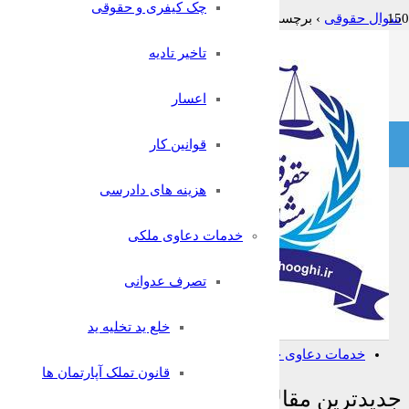
چک کیفری و حقوقی
سوال حقوقی
›
برچسب: دیوان عدالت اداری
تاخیر تادیه
فیلتر:
همه
باز
حل شده
بسته شده
بدون پاسخ
متاسفانه موردی یافت نشد
اعسار
یک سوال بپرسید
قوانین کار
خدمات حقوقی
هزینه های دادرسی
خدمات دعاوی ملکی
خدمات دعاوی کیفری
خدمات دعاوی ملکی
خدمات وصول مطالبات
خدمات ثبت احوال
تصرف عدوانی
خدمات قراردادها
خدمات انحصار وراثت
خلع ید تخلیه ید
خدمات دعاوی تجاری
خدمات دعاوی خانواده
قانون تملک آپارتمان ها
جدیدترین مقالات