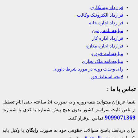
قرارداد پیمانکاری
قرارداد الکترونیک وکالت
قرارداد اجاره خانه
مبایعه نامه زمین
قرارداد اداره کار
قرارداد اجاره مغازه
مبایعه‌نامه خودرو
مبایعه‌نامه ملک تجاری
رای وحدت رویه در مورد شرط داوری
لایحه اسقاط حق
تماس با ما :
شما عزیزان میتوانید همه روزه و به صورت 24 ساعته حتی ایام تعطیل
از تلفن ثابت سراسر کشور بدون هیچ پیش شماره یا کدی با شماره:
9099071369
تماس برقرار کنید.
برای دریافت پاسخ سوالات حقوقی خود به صورت
رایگان
با وکیل پایه
یک وارد صفحه
سوال حقوقی
شوید.