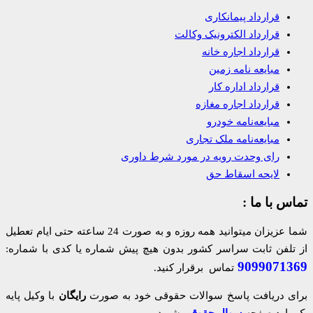
قرارداد پیمانکاری
قرارداد الکترونیک وکالت
قرارداد اجاره خانه
مبایعه نامه زمین
قرارداد اداره کار
قرارداد اجاره مغازه
مبایعه‌نامه خودرو
مبایعه‌نامه ملک تجاری
رای وحدت رویه در مورد شرط داوری
لایحه اسقاط حق
تماس با ما :
شما عزیزان میتوانید همه روزه و به صورت 24 ساعته حتی ایام تعطیل
از تلفن ثابت سراسر کشور بدون هیچ پیش شماره یا کدی با شماره:
9099071369
تماس برقرار کنید.
برای دریافت پاسخ سوالات حقوقی خود به صورت
رایگان
با وکیل پایه
یک وارد صفحه
سوال حقوقی
شوید.