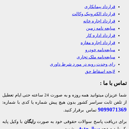
قرارداد پیمانکاری
قرارداد الکترونیک وکالت
قرارداد اجاره خانه
مبایعه نامه زمین
قرارداد اداره کار
قرارداد اجاره مغازه
مبایعه‌نامه خودرو
مبایعه‌نامه ملک تجاری
رای وحدت رویه در مورد شرط داوری
لایحه اسقاط حق
تماس با ما :
شما عزیزان میتوانید همه روزه و به صورت 24 ساعته حتی ایام تعطیل
از تلفن ثابت سراسر کشور بدون هیچ پیش شماره یا کدی با شماره:
9099071369
تماس برقرار کنید.
برای دریافت پاسخ سوالات حقوقی خود به صورت
رایگان
با وکیل پایه
یک وارد صفحه
سوال حقوقی
شوید.