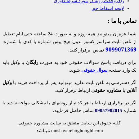
رای وحدت رویه در مورد شرط داوری
لایحه اسقاط حق
تماس با ما :
شما عزیزان میتوانید همه روزه و به صورت 24 ساعته حتی ایام تعطیل
از تلفن ثابت سراسر کشور بدون هیچ پیش شماره یا کدی با شماره:
9099071369
تماس برقرار کنید.
برای دریافت پاسخ سوالات حقوقی خود به صورت
رایگان
با وکیل پایه
یک وارد صفحه
سوال حقوقی
شوید.
اگر دسترسی به تلفن ثابت ندارید میتوانید پس از پرداخت هزینه با
وکیل
آنلاین
یا
مشاوره حقوقی
ارتباط برقرار کنید.
اگر در برقراری ارتباط با هر کدام از روشهای با مشکلی مواجه شدید با
شماره
09057982015
تماس حاصل فرمایید.
کلیه حقوق این سایت متعلق به سایت مشاوره حقوقی
moshaverehoghooghi.com میباشد