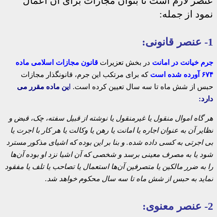
عنصر لازم است تا بتوان مجازات برای آن اعمال
نمود از جمله:
1- عنصر قانونی:
جرم خیانت در امانت
در بخش تعزیرات
قانون مجازات اسلامی ماده
۶۷۴ آورده شده است
که برای مرتکب این جرم، قانونگذار مجازات
حبس از شش ماه تا سه سال تعیین کرده است.
ا
ین ماده مقرر می
دارد:
هر گاه اموال منقول یا غیرمنقول یا نوشته‌ از قبیل سفته، چک، قبض و
نظایر آن به عنوان اجاره یا امانت یا رهن یا وکالت یا هر کار با اجرت‌ یا
بی اجرتی به کسی داده شده. و بنا بر این بوده که اشیای مذکور مسترد
شود یا به مصرف معینی برسد و شخصی که آن اشیا نزد او بوده آن‌ها
را به ضرر مالکین یا متصرفین آن‌ها استعمال یا تصاحب یا تلف یا مفقود
نماید به حبس از شش ماه تا سه سال محکوم خواهد شد.
2- عنصر معنوی: