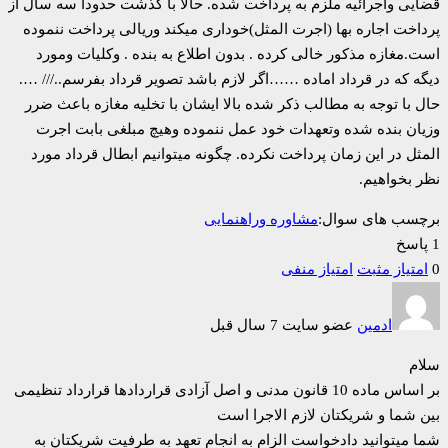
قضایی واجرائیه ملزم به پرداخت شده. حالا با گذشت حدودا سه سال از
پرداخت اجاره بها (اجرت المثل)خوداری میکند وریالی پرداخت ننموده
است.مغازه مذکور خالی کرده . بدون اطلاع به بنده . وکلیات ومورد
دیگه که در قرداد اماده ……اگر لازم باشد تصویر قرداد بفرسم../// ….
حال با توجه به مطالب ذکر شده بالا ایشان با تخلیه مغازه باعث ضرر
وزیان بنده شده وتعهدات خود عمل ننموده وهیچ مبلغی بابت اجرت
المثل در این زمان پرداخت نکرده. چگونه میتوانیم ابطال قرداد مورد
نظر بخواهیم.
برچسب های سوال:
مشاوره وراهنمایی
1 پاسخ
0
امتیاز مثبت
امتیاز منفی
ادمین
عضو سایت
7 سال قبل
سلام
بر اساس ماده 10 قانون مدنی و اصل آزادی قراردادها قرارداد تنظیمی
بین شما و شریکتان لازم الاجرا است
شما میتوانید دادخواست الزام به انجام تعهد به طرفیت شریکتان به