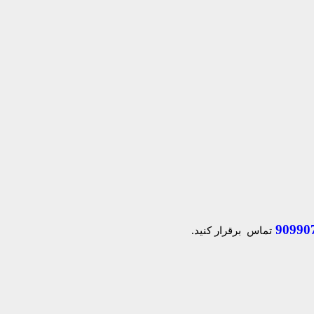
90990
تماس برقرار کنید.