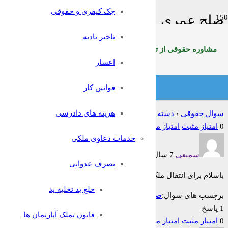
چک کیفری و حقوقی
صلح عمری
تاخیر تادیه
خانه
مشاوره حقوقی از تلفن ثابت سراسرکشوربا شماره:9099071369
اعسار
خدمات انحصار وراثت
قوانین کار
صلح عمری
هزینه های دادرسی
سوال حقوقی
›
دسته بندی: خدمات انحصار وراثت
›
صلح عمری
0
امتیاز مثبت
امتیاز منفی
خدمات دعاوی ملکی
سمیعی
7 سال قبل
تصرف عدوانی
باسلام برای انتقال ملک صلحی از متصالح به شخص ثالث، آیا مصالح نیز 
خلع ید تخلیه ید
برچسب های سوال:
صلح عمری
1 پاسخ
قانون تملک آپارتمان ها
0
امتیاز مثبت
امتیاز منفی