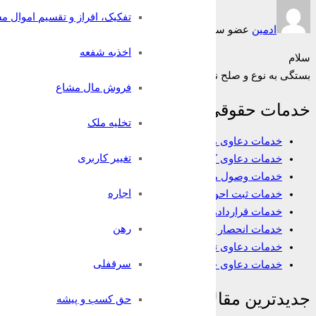
تفکیک، افراز و تقسیم اموال م
ادمین
عضو سایت
7 سال قبل
اخذبه شفعه
سلام
بستگی به نوع و صلح نامه ای دارد که بین متصالح و مصالح تنظیم شده 
فروش مال مشاع
خدمات حقوقی
تخلیه ملک
خدمات دعاوی ملکی
تغییر کاربری
خدمات دعاوی کیفری
خدمات وصول مطالبات
اجاره
خدمات ثبت احوال
خدمات قراردادها
رهن
خدمات انحصار وراثت
خدمات دعاوی تجاری
سرقفلی
خدمات دعاوی خانواده
جدیدترین مقالات
حق کسب و پیشه