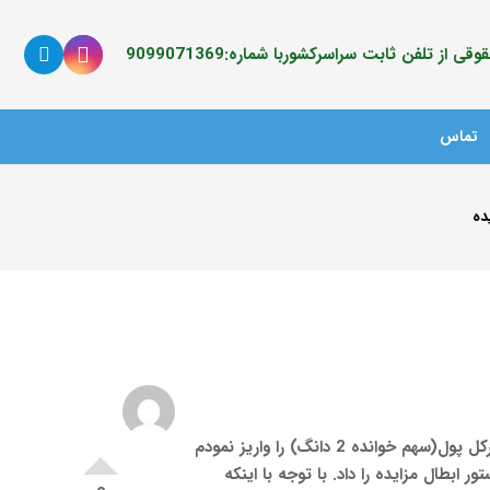
ی از تلفن ثابت سراسرکشوربا شماره:9099071369
تماس
ده
با سلام مزایده ملک مشاعی به درخواست اینجانب (مالک 4 دانگ) انجام شد و برنده مزایده شدم و و با اجازه دادورز و در موعد مقررکل پول(سهم خوانده 2 دانگ) را واریز نمودم
یر چند ماههدستور ابطال مزایده را داد. با توجه با اینکه