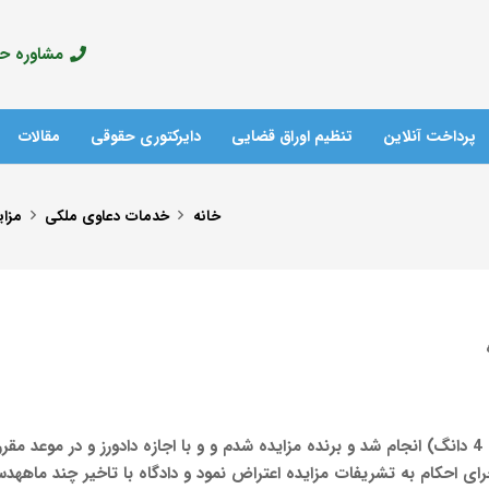
مشاوره حقوق
پرداخت آنلاین
تنظیم اوراق قضایی
دایرکتوری حقوقی
مقالات
آدرس مراکز پلیس +10
خانه
خدمات دعاوی ملکی
مزای
خوانده خارج از فرجه یک هفته مقرر در ماده 142 اجرای احکام به تشریفات مزایده اعتراض نمود و دادگاه با تاخ