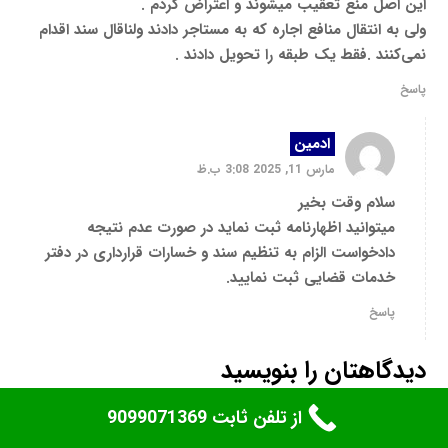
این اصل منع تعقیب میشوند و اعتراض کردم .
ولی به انتقال منافع اجاره که به مستاجر دادند ولناقال سند اقدام
نمی‌کنند .فقط یک طبقه را تحویل دادند .
پاسخ
ادمین
مارس 11, 2025 3:08 ب.ظ
سلام وقت بخیر
میتوانید اظهارنامه ثبت نماید در صورت عدم نتیجه
دادخواست الزام به تنظیم سند و خسارات قرارداری در دفتر
خدمات قضایی ثبت نمایید.
پاسخ
دیدگاهتان را بنویسید
از تلفن ثابت 9099071369
نشانی ایمیل شما منتشر نخواهد شد.
بخش‌های موردنیاز