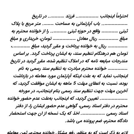
احتراماً اینجانب ……………….. فرزند ………….. در تاریخ
………………….. باب آپارتمانی به مساحت ………. متر مربع با پلاک
ثبتی …………… واقع در حوزه ثبتی ………….. را از خوانده محترم به
مبلغ ……………… ریال معادل ………………… تومان، خریداری و مبلغ
……………… ریال به خوانده پرداخت و مقرر گردید، مبلغ …………….،
تومان هم درهنگام تنطیم سند، به ایشان پرداخت گردد. بر اساس
مندرجات مبایعه ‌نامه که در املاک تنظیم‌ شده، مقرر گردید در تاریخ
……………… خوانده محترم مبادرت به تنظیم سند رسمی به نام
اینجانب نماید که به علت اینکه آپارتمان مورد معامله در بازداشت
بوده، نسبت به اعطای مهلت 5 ماهه به ایشان موافقت گردید، که
آخرین مهلت جهت تنظیم سند رسمی بنام اینجانب، در مورخه
……………………. تعیین گردید، که اینجانب به‌علت عدم حضور خوانده
محترم در دفتر اسناد رسمی، گواهی عدم حضور ایشان را، از دفتر
اسناد رسمی …………………. اخذ که یک نسخه از ان جهت استحضار
دادگاه محترم، ضم ‌پرونده می باشد.
لازم به ذکر است که به ‌منظور رفع مشکل خوانده محترم، ثمن معامله