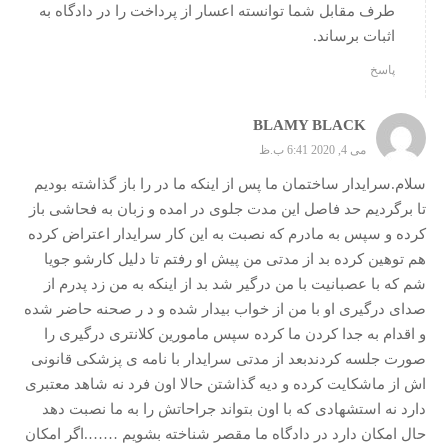
طرف مقابل شما توانسته اعسار از پرداخت را در دادگاه به
اثبات برساند.
پاسخ
BLAMY BLACK
می 4, 2020 6:41 ب.ظ
سلام.سرایدار ساختمان ما پس از اینکه ما در را باز گذاشته بودیم
تا برگردیم حد فاصل این مدت جلوی در امده و زبان به فحاشی باز
کرده و سپس به مادرم که نصبت به این کار سرایدار اعتراض کرده
هم توهین کرده بد از مدتی من پیش او رفتم تا دلیل کارشو جویا
شم که با عصبانیت با من درگیر شد بد از اینکه به من زد پدرم از
صدای درگیری او با من از خواب بیدار شده و د ر صحنه حاضر شده
و اقدام به جدا کردن ما کرده سپس مامورین کلانتری درگیری را
صورت جلسه کردندبعد از مدتی سرایدار با نامه ی پزشکی قانونی
اش از ماشکایت کرده و دیه گذاشتن حالا اون فرد نه شاهد معتبری
دارد نه استشهادی که با اون بتواند جراحاتش را به ما نصبت دهد
حال امکان دارد در دادگاه ما مقصر شناخته بشویم …….اگر امکان