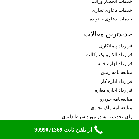
خدمات انحصار وراثت
خدمات دعاوی تجاری
خدمات دعاوی خانواده
جدیدترین مقالات
قرارداد پیمانکاری
قرارداد الکترونیک وکالت
قرارداد اجاره خانه
مبایعه نامه زمین
قرارداد اداره کار
قرارداد اجاره مغازه
مبایعه‌نامه خودرو
مبایعه‌نامه ملک تجاری
رای وحدت رویه در مورد شرط داوری
لایحه اسقاط حق
از تلفن ثابت 9099071369