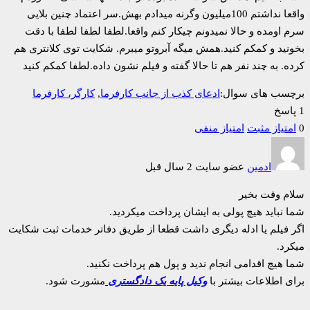
واقعا نداشتم 100میلیون وگرنه میدادم بهش.سر اعتماد چنین بلایی
سرم اومده و حالا نمیدونم چیکار کنم واقعا.لطفا لطفا لطفا با دقت
بخونید و کمکم کنید.همش میگه آبروتو میبرم. شکایت توی کلانتری هم
کرده. به چند نفر هم تا حالا گفته و فیلم نشون داده.لطفا کمکم کنید
برچسب های سوال:
ادعای کذب از جانب کارفرما
,
کارگر، کارفرما
1 پاسخ
0
امتیاز مثبت
امتیاز منفی
ادمین
عضو سایت
2 سال قبل
سلام وقت بخیر
شما نباید هیچ پولی به ایشان پرداخت میکردید.
اگر فیلم یا ادله دیگری داشت قطعا از طریق دفاتر خدمات ثبت شکایت
میکرد.
شما هیچ اقدامی انجام ندید و پول هم پرداخت نکنید.
برای اطلاعات بیشتر با
وکیل پایه یک دادگستری
مشورت شود.