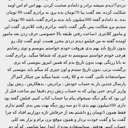
دزدم؟!دیدم نمیشه برادر و دامادم صحبت کردن. یهو اس ام اس اومد
شکایت کرده. بعد گفت بیا 70تومان بده برو. به برادرم گفت 90 تومان
بده. به دامادم گفته 300میلیون باید بدید.برادرم گفت باشه 90 تومان
میدیم برو شکایت پس بگیر. گفت باشه. برادرم رفت کلانتری. گفت این
و مامور کلانتری 1ساعت رفتن طبقه بالا خصوصی حرف زدن بعد مامور
اومده گفته نه من فیلمو دیدم دزدی محرز هست. اونم گفت چک رو
بدون تاریخ باید بهم بدی هروقت خودم خواستم بنویسم و توی رضایتم
هرچی خودم خواستم مینویسم نه چیزی که شماها میگید. برادرم گفت
نه بابا زرنگی بهت بدون تاریخ بدم که همین امروز بنویسی که بری
برگشت بزنی. بدون تاریخ نمیدم و اون چیزی که میگم باید بنویسی که
سواستفاده نکنی. گفت نه و کلا رفت. شما میگید من چیکار کنم؟از
پارسال چندین بار به حساب خودش ، برادرش ، بدهکارش ، زنش پول
واریز کردم. حتی پولی که به حساب زنش زدم دقیقا نیم ساعت قبل از
این بود که بگم دیگه نمیخوام بیام بیا حساب کتاب کنیم. قبلش گفته بود
داری 100میلیون بهم بدی تا دو سه روز دیگه بهت پس بدم. گفتم ندارم
فقط همون 3تومان رو داشتم.بعد از حرفاش تازه دوزاریم افتاد که چرا
گفت بیا و گفت خودت بردار و همون موقع نزن برام و بزار بعد کلی
حساب کنیم. هدفش سواستفاده بوده از ابتدا. تنها شانسی که آوردم