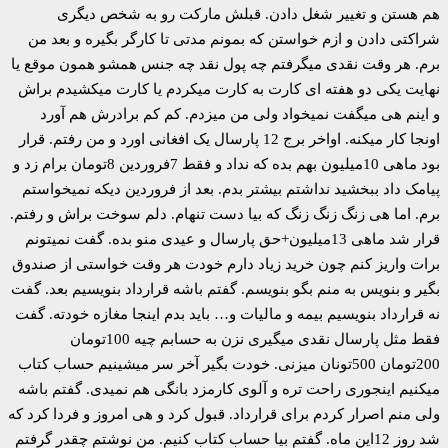
هم هستن و تغییر شغل دادن. قبلش مارکت رو به شخص دیگری
شراکتی دادن و ازم خواستن که بمونم مدتی تا کارگر بگیره و بعد من
برم. هر وقت نقدی میگرفتم چه پول نقد چه جنس همشو همون موقع یا
نهایت یکی دو هفته ای کارت به کارت میکردم یا کارت میکشیدم براش
و اینم هی میگفت نمیخواد ولی من میزدم. کم کم برادرش هم آورد
اونجا کار میکنه. اواخر برج 12 پارسال یک افغانی اورد و من رفتم. قرار
بود ماهی 10میلیون بهم بده که نداد و فقط 7فروردین 8تومان برام زد و
پیامک داد ببخشید نداشتم بیشتر بدم. بعد از فروردین دیکه نمیخواستم
برم. اما هی زنگ زنگ زنگ که بیا دست تنهام. دلم سوخت براش و رفتم.
قرار شد ماهی 13میلیون+حق پارسال و عیدی منو بده. گفت نمیتونم
برات واریز کنم چون خرید زیاد دارم خودت هر وقت خواستی از صندوق
بگیر و بنویس به منم بگو بنویسم. گفتم باشه قرارداد بنویسیم بعد. گفت
نه قرارداد بنویسیم بیمه و مالیات و… باید بدم اینجا مغازه خودته. گفت
فقط مثل پارسال نقدی میگیری نزن به حسابم چیه 100تومان
200تومان 500تونان میزنی. خودت بگیر آخر سر میشینیم حساب کتاب
میکنیم اینجوری راحت تره و آلوی کارمزد بانگی هم نمیدی. گفتم باشه
ولی منم اصرار کردم برای قرارداد. قبول کرد و هی امروز و فردا کرد که
شد روز 12این ماه. گفتم بیا حساب کتاب کنیم. من نوشتم چقدر گرفتم