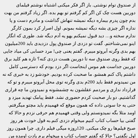
از صندوق توام نوشتی. باز اگر فکر میکنی اشتباه نوشتم فیلمای
دوربین هست چک کن اگر کم گرفتم تو بهم بده. اگر زیاد گرفتم من بهت
بدم چون پدرم بیماره دیگه نمیشه تنهاش گذاشت و مادرم دست و پا
نداره اگر چیزی بشه دیگه نمیشه بمونم. اول اصرار کرد بمون کارگر
ندارم سخته و… دید قبول نمیکنم یهو یه آدم دیگه شد. طوری که انگار
اینو نمی‌شناختم. گفت تو دزدی از صندوق پول دزدیدی باید 200میلیون
بهم بدی وگرنه آبروتو میبرم. گفتم یعنی چی! مرد حسابی کی میاد جایی
که فقط روی صندوق سه تا دوربین هست دزدی کنه؟ تازه هم کلید برق
دوربین جداست هم موس اینجاست اگر دزد بودم که دسترسی کامل
داشتم پاک کنم همشو. ما صحبت کرده بودیم. خودشو زد به خبری که نه
من نمیدونم فقط باید 200م بدی وگرنه توی محل آبروتو میبرم و تو که
قرارداد نداری و مردمم عقلشون به چشمشونه و نمیدونن ما چه قراری
گذاشتیم. دو بار صحبت کردم حضوری نشد. فقط پیامک تهدید میزد و
حتی یه جا سوتی داده که همون موقع که فهمیدم باید مچتو میگرفتم.
اومد مثلا بگه نمیدونستم ولی وقتی فهمیدم هم حرفی نزدم و حالا که
گفتی بیا حساب کتاب کنیم میخوام دزدی کنم.به قول خودت هر روز
صبح فیلم‌ها رو چک میکنی. 120روزه میگی فیلم داری. چرا همون روز
اول نگفتی؟ حالا که گفتم حساب کتاب و میخوام برم یادت اومده من