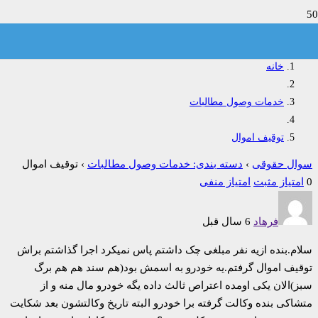
توقیف اموال
خانه
خدمات وصول مطالبات
توقیف اموال
سوال حقوقی
›
دسته بندی: خدمات وصول مطالبات
›
توقیف اموال
0
امتیاز مثبت
امتیاز منفی
فرهاد
6 سال قبل
سلام.بنده ازیه نفر مبلغی چک داشتم پاس نمیکرد اجرا گذاشتم براش
توقیف اموال گرفتم.یه خودرو به اسمش بود(هم سند هم هم برگ
سبز)الان یکی اومده اعتراص ثالث داده یگه خودرو مال منه و از
متشاکی بنده وکالت گرفته برا خودرو البته تاریخ وکالتشون بعد شکایت