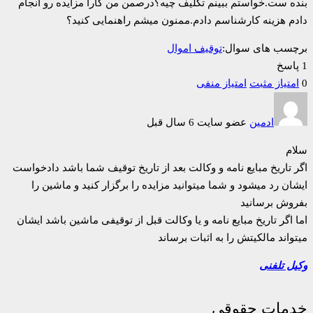
بنده ست.خواستم ببینم تکلیف چیه؟درصمن من کارا مزایده رو انجام
دادم هزینه کارشناسم دادم.ممنون میشم راهنمایی کنید؟
برچسب های سوال:
توقیف اموال
1 پاسخ
0
امتیاز مثبت
امتیاز منفی
ادمین
عضو سایت
6 سال قبل
سلام
اگر تاریخ مبایع نامه و وکالت بعد از تاریخ توقیف شما باشد دادخواست
ایشان رد میشود و شما میتوانید مزایده را برگزار کنید و ماشین را
بفروش برسانید
اما اگر تاریخ مبایع نامه و یا وکالت قبل از توقیفی ماشین باشد ایشان
میتواند مالکیتش را به اثبات برساند
وکیل تلفنی
خدمات حقوقی