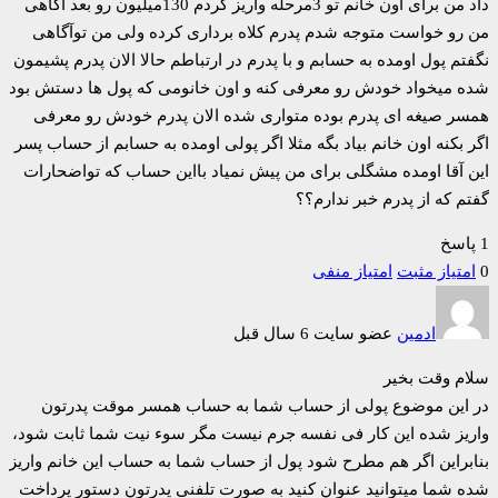
داد من برای اون خانم تو 3مرحله واریز کردم 130میلیون رو بعد آگاهی
من رو خواست متوجه شدم پدرم کلاه برداری کرده ولی من توآگاهی
نگفتم پول اومده به حسابم و با پدرم در ارتباطم حالا الان پدرم پشیمون
شده میخواد خودش رو معرفی کنه و اون خانومی که پول ها دستش بود
همسر صیغه ای پدرم بوده متواری شده الان پدرم خودش رو معرفی
اگر بکنه اون خانم بیاد بگه مثلا اگر پولی اومده به حسابم از حساب پسر
این آقا اومده مشگلی برای من پیش نمیاد بااین حساب که تواضحارات
گفتم که از پدرم خبر ندارم؟؟
1 پاسخ
0
امتیاز مثبت
امتیاز منفی
ادمین
عضو سایت
6 سال قبل
سلام وقت بخیر
در این موضوع پولی از حساب شما به حساب همسر موقت پدرتون
واریز شده این کار فی نفسه جرم نیست مگر سوء نیت شما ثابت شود،
بنابراین اگر هم مطرح شود پول از حساب شما به حساب این خانم واریز
شده شما میتوانید عنوان کنید به صورت تلفنی پدرتون دستور پرداخت