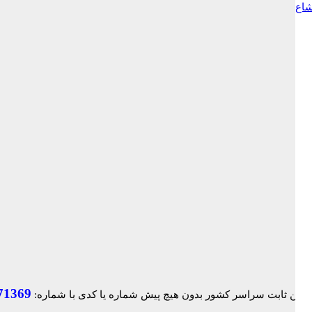
شاع
71369