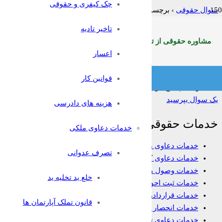
چک کیفری و حقوقی
سوال حقوقی
›
برچسب: بخشیدن مهریه
تاخیر تادیه
فیلتر:
همه
باز
حل شده
بسته شده
بدون پاسخ
مشاوره حقوقی از تلفن ثابت سراسرکشوربا شماره:9099071369
آیا زن بعد از بخشیدن مهریه میتواند باز مطالبه کند
اعسار
پاسخ داده شده
آتوسا
پرسیده شد 3 سال پیش
•
خدمات دعاوی خا
قوانین کار
356
بازدید
1
پاسخ
0
رای
یک سوال بپرسید
هزینه های دادرسی
خدمات حقوقی
خدمات دعاوی ملکی
خدمات دعاوی ملکی
تصرف عدوانی
خدمات دعاوی کیفری
خدمات وصول مطالبات
خلع ید تخلیه ید
خدمات ثبت احوال
خدمات قراردادها
قانون تملک آپارتمان ها
خدمات انحصار وراثت
خدمات دعاوی تجاری