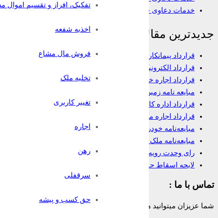
تفکیک، افراز و تقسیم اموال م
خدمات دعاوی خانواده
اخذبه شفعه
جدیدترین مقالات
فروش مال مشاع
قرارداد پیمانکاری
قرارداد الکترونیک وکالت
تخلیه ملک
قرارداد اجاره خانه
مبایعه نامه زمین
تغییر کاربری
قرارداد اداره کار
قرارداد اجاره مغازه
اجاره
مبایعه‌نامه خودرو
مبایعه‌نامه ملک تجاری
رهن
رای وحدت رویه در مورد شرط داوری
لایحه اسقاط حق
سرقفلی
تماس با ما :
حق کسب و پیشه
شما عزیزان میتوانید همه روزه و به صورت 24 ساعته حتی ایام تعطیل از تلفن ثابت سراسر کشور بدون هیچ پیش شماره یا کدی با شماره: