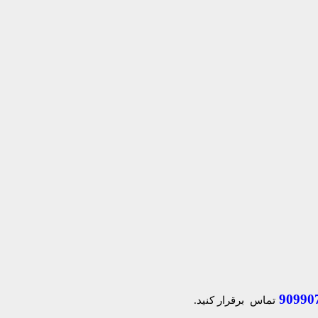
90990
تماس برقرار کنید.