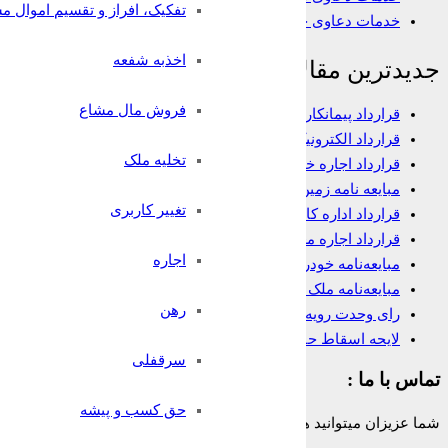
تفکیک، افراز و تقسیم اموال م
خدمات دعاوی خانواده
اخذبه شفعه
جدیدترین مقالات
فروش مال مشاع
قرارداد پیمانکاری
قرارداد الکترونیک وکالت
تخلیه ملک
قرارداد اجاره خانه
مبایعه نامه زمین
تغییر کاربری
قرارداد اداره کار
قرارداد اجاره مغازه
اجاره
مبایعه‌نامه خودرو
مبایعه‌نامه ملک تجاری
رهن
رای وحدت رویه در مورد شرط داوری
لایحه اسقاط حق
سرقفلی
تماس با ما :
حق کسب و پیشه
شما عزیزان میتوانید همه روزه و به صورت 24 ساعته حتی ایام تعطیل از تلفن ثابت سراسر کشور بدون هیچ پیش شماره یا کدی با شماره: