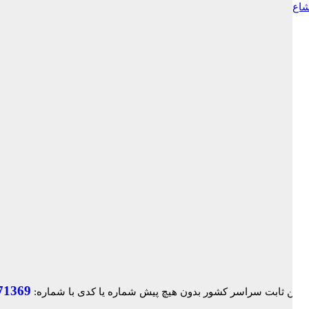
شاع
71369