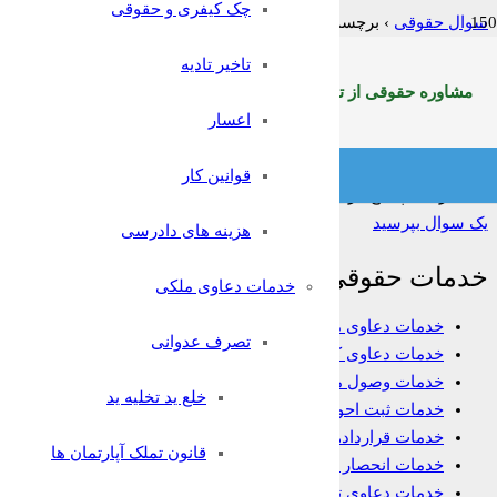
چک کیفری و حقوقی
سوال حقوقی
›
برچسب: خانواده
تاخیر تادیه
فیلتر:
همه
باز
حل شده
بسته شده
بدون پاسخ
مشاوره حقوقی از تلفن ثابت سراسرکشوربا شماره:9099071369
دعوای متقابل
اعسار
پاسخ داده شده
امیر یکتا
پرسیده شد 5 سال پیش
قوانین کار
601
بازدید
1
پاسخ
0
رای
یک سوال بپرسید
هزینه های دادرسی
خدمات حقوقی
خدمات دعاوی ملکی
خدمات دعاوی ملکی
تصرف عدوانی
خدمات دعاوی کیفری
خدمات وصول مطالبات
خلع ید تخلیه ید
خدمات ثبت احوال
خدمات قراردادها
قانون تملک آپارتمان ها
خدمات انحصار وراثت
خدمات دعاوی تجاری