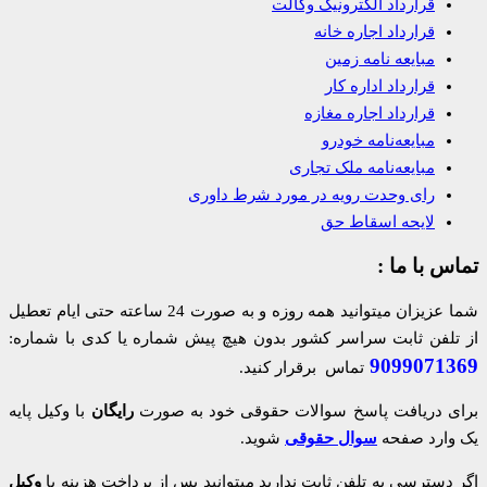
قرارداد الکترونیک وکالت
قرارداد اجاره خانه
مبایعه نامه زمین
قرارداد اداره کار
قرارداد اجاره مغازه
مبایعه‌نامه خودرو
مبایعه‌نامه ملک تجاری
رای وحدت رویه در مورد شرط داوری
لایحه اسقاط حق
تماس با ما :
شما عزیزان میتوانید همه روزه و به صورت 24 ساعته حتی ایام تعطیل
از تلفن ثابت سراسر کشور بدون هیچ پیش شماره یا کدی با شماره:
9099071369
تماس برقرار کنید.
برای دریافت پاسخ سوالات حقوقی خود به صورت
رایگان
با وکیل پایه
یک وارد صفحه
سوال حقوقی
شوید.
اگر دسترسی به تلفن ثابت ندارید میتوانید پس از پرداخت هزینه با
وکیل