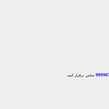
90990
تماس برقرار کنید.