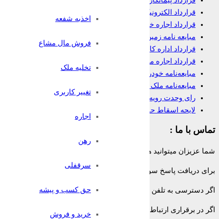
قرارداد پیمانکاری
قرارداد الکترونیک وکالت
اخذبه شفعه
قرارداد اجاره خانه
مبایعه نامه زمین
فروش مال مشاع
قرارداد اداره کار
قرارداد اجاره مغازه
تخلیه ملک
مبایعه‌نامه خودرو
مبایعه‌نامه ملک تجاری
تغییر کاربری
رای وحدت رویه در مورد شرط داوری
لایحه اسقاط حق
اجاره
تماس با ما :
رهن
شما عزیزان میتوانید همه روزه و به صورت 24 ساعته حتی ایام تعطیل از تلفن ثابت سراسر کشور بدون هیچ پیش شماره یا کدی با شماره:
سرقفلی
برای دریافت پاسخ سوالات حقوقی خود به صورت
رایگان
با وکیل پایه ی
حق کسب و پیشه
اگر دسترسی به تلفن ثابت ندارید میتوانید پس از پرداخت هزینه با
وکیل آن
اگر در برقراری ارتباط با هر کدام از روشهای با مشکلی مواجه شدید با 
خرید و فروش