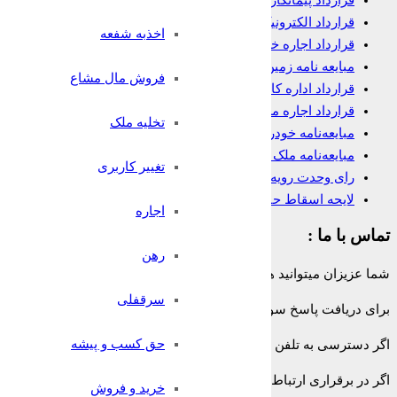
قرارداد پیمانکاری
قرارداد الکترونیک وکالت
اخذبه شفعه
قرارداد اجاره خانه
مبایعه نامه زمین
فروش مال مشاع
قرارداد اداره کار
قرارداد اجاره مغازه
تخلیه ملک
مبایعه‌نامه خودرو
مبایعه‌نامه ملک تجاری
تغییر کاربری
رای وحدت رویه در مورد شرط داوری
لایحه اسقاط حق
اجاره
تماس با ما :
رهن
شما عزیزان میتوانید همه روزه و به صورت 24 ساعته حتی ایام تعطیل از تلفن ثابت سراسر کشور بدون هیچ پیش شماره یا کدی با شماره:
سرقفلی
برای دریافت پاسخ سوالات حقوقی خود به صورت
رایگان
با وکیل پایه ی
حق کسب و پیشه
اگر دسترسی به تلفن ثابت ندارید میتوانید پس از پرداخت هزینه با
وکیل آن
اگر در برقراری ارتباط با هر کدام از روشهای با مشکلی مواجه شدید با 
خرید و فروش