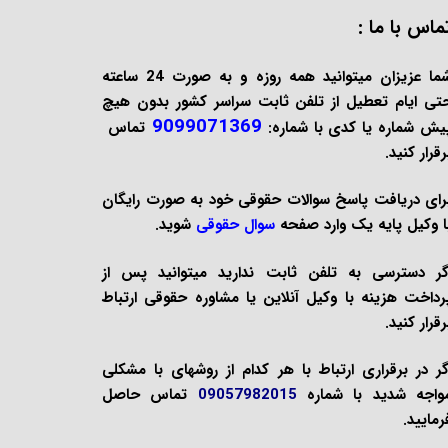
ماس با ما :
شما عزیزان میتوانید همه روزه و به صورت 24 ساعته
تی ایام تعطیل از تلفن ثابت سراسر کشور بدون هیچ
9099071369
یش شماره یا کدی با شماره:
تماس
رقرار کنید.
رای دریافت پاسخ سوالات حقوقی خود به صورت
رایگان
ا وکیل پایه یک وارد صفحه
سوال حقوقی
شوید.
گر دسترسی به تلفن ثابت ندارید میتوانید پس از
رداخت هزینه با
وکیل آنلاین
یا
مشاوره حقوقی
ارتباط
رقرار کنید.
گر در برقراری ارتباط با هر کدام از روشهای با مشکلی
واجه شدید با شماره
09057982015
تماس حاصل
رمایید.