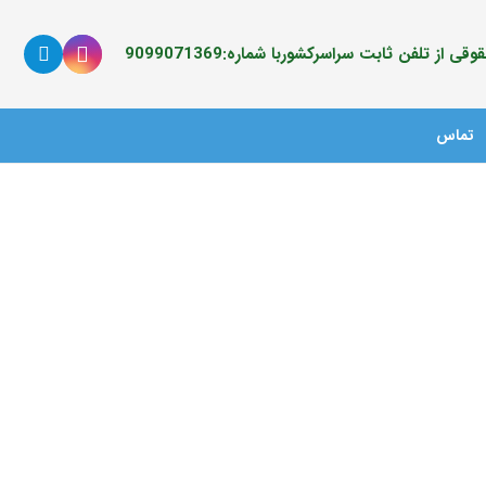
ی از تلفن ثابت سراسرکشوربا شماره:9099071369
تماس