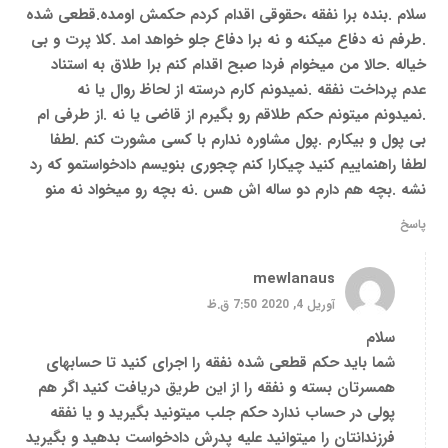
سلام .بنده برا نفقه ،حقوقی اقدام کردم حکمش اومده.قطعی شده
.طرفم نه دفاع میکنه و نه برا دفاع جلو خواهد امد ‌.کلا پرت و بی
خیاله .حالا من میخوام فردا صبح اقدام کنم برا طلاق به استناد
عدم پرداخت نفقه .نمیدونم کارم درسته از لحاظ روال یا نه
.نمیدونم میتونم حکم طلاقم رو بگیرم از قاضی یا نه .از طرفی ام
بی پول و بیکارم .پول مشاوره ندارم با کسی مشورت کنم .لطفا
لطفا راهنماییم کنید چیکارا کنم چجوری بنویسم دادخواستمو که رد
نشه .بچه هم دارم دو ساله اش هس .نه بچه رو میخواد نه منو
پاسخ
mewlanaus
آوریل 4, 2020 7:50 ق.ظ
سلام
شما باید حکم قطعی شده نفقه را اجرای کنید تا حسابهای
همسرتان بسته و نفقه را از این طریق دریافت کنید اگر هم
پولی در حساب ندارد حکم جلب میتونید بگیرید و یا نفقه
فرزندانتان را میتوانید علیه پدرش دادخواست بدهید و بگیرید