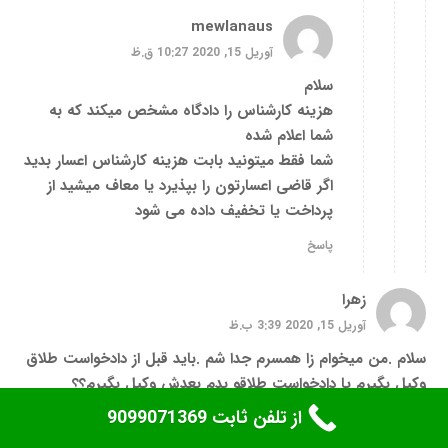
mewlanaus
آوریل 15, 2020 10:27 ق.ظ
سلام
هزینه کارشناس را دادگاه مشخص میکند که به
شما اعلام شده
شما فقط میتونید بابت هزینه کارشناس اعسار بدید
اگر قاضی اعسارتون را بپذیرد یا معاف میشید از
پرداخت یا تخفیف داده می شود
پاسخ
زهرا
آوریل 15, 2020 3:39 ب.ظ
سلام .من میخوام زا همسرم جدا شم .باید قبل از دادخواست طلاق
وکیل بگیرم یا دادخواست طلاقو بدم بعدش وکیل بگیرم؟؟
از تلفن ثابت 9099071369
پاسخ