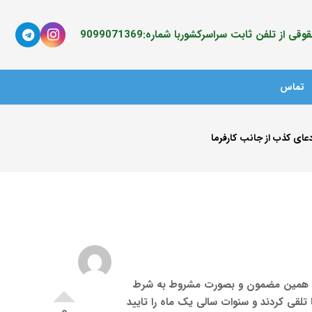
ی از تلفن ثابت سراسرکشوربا شماره:9099071369
تماس
عای کذب از جانب کارفرما
لی 2 ماه از شرکت تسویه کنم .واین درخواست با همین مضمون و بصورت مشروط به شرط
تلقی کردند و سنوات سالی یک ماه را تایید