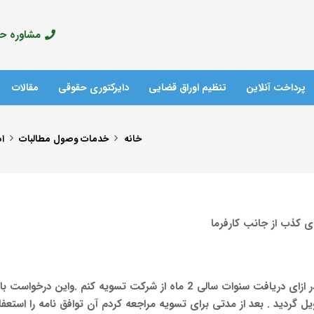
مشاوره حقوق
پرداخت آنلاین
تنظیم اوراق قضایی
دایرکتوری حقوقی
مقالات
آدرس مراکز پلیس +10
خانه
خدمات وصول مطالبات
اد
ای کذب از جانب کارفرما
با سلام. اینجانب بنا به پیشنهاد کارفرما توافق کردیم که در ازای دریافت سنوات سا
 گردید . بعد از مدتی برای تسویه مراجعه کردم آن توافق نامه را استعفا 