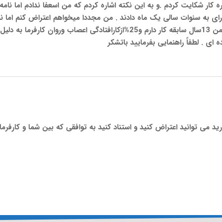
انصراف از آنرا هم نپذیرفتند.در اسفندماه 98به اداره کار شکایت کردم .و به این نکته اشاره کردم که من اسعف
ی به سنوات سالی یک ماه دادند . من مجددا میخواهم اعتراض کنم اما نم
میگوید وار طرف خودش چنین درخواستی را صادر کرده . من 13سال سابقه کار دارم و25%
ه ای . لطفاً راهنمایی بفرمایید باتشکر
ندارید می توانید اعتراض کنید و استناد کنید به توافقی که بین شما و کارف