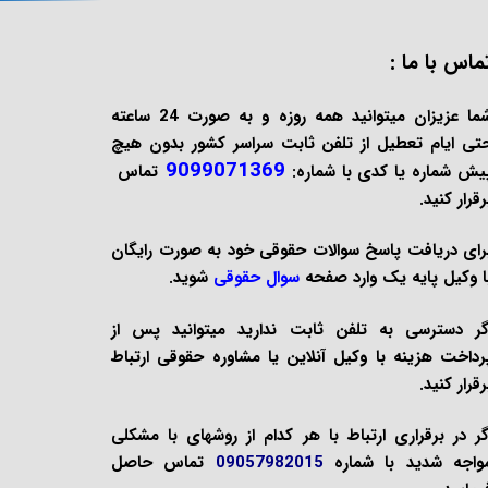
ماس با ما :
شما عزیزان میتوانید همه روزه و به صورت 24 ساعته
تی ایام تعطیل از تلفن ثابت سراسر کشور بدون هیچ
9099071369
یش شماره یا کدی با شماره:
تماس
رقرار کنید.
رای دریافت پاسخ سوالات حقوقی خود به صورت
رایگان
ا وکیل پایه یک وارد صفحه
سوال حقوقی
شوید.
گر دسترسی به تلفن ثابت ندارید میتوانید پس از
رداخت هزینه با
وکیل آنلاین
یا
مشاوره حقوقی
ارتباط
رقرار کنید.
گر در برقراری ارتباط با هر کدام از روشهای با مشکلی
واجه شدید با شماره
09057982015
تماس حاصل