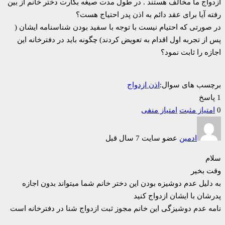
ازدواج ما مخالف هستند . در طول مدت صیغه بکارت دختر خانم از بین
رفته آیا برای عقد دائم به اذن پدر احتیاج هست؟
در صورتی که احتیام نیست با توجه با سفید بودن شناسنامه ایشان (
پس از تجربه اول اقدام به تعویض کردند) چگونه باید در دفترخانه این
اجازه را ثابت نمود؟
برچسب های سوال:
اذن ازدواج
1 پاسخ
0
امتیاز مثبت
امتیاز منفی
ادمین
عضو سایت
7 سال قبل
سلام
وقت بخیر
به دلیل عدم دوشیزه بودن این دختر خانم شما میتواند بدون اجازه
پدرشان با ایشان ازدواج کنید
نامه عدم دوشیزگی این خانم مجوز ثبت ازدواج شنا در دفترخانه است