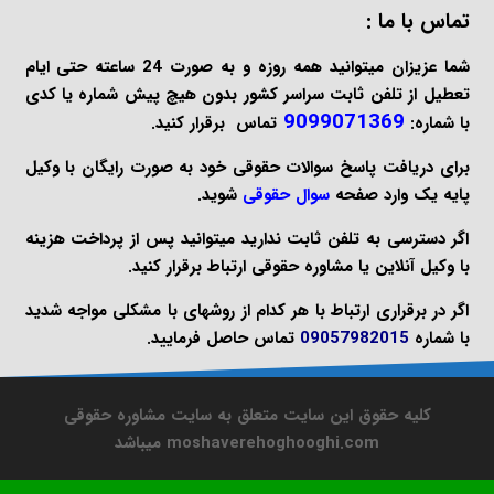
تماس با ما :
شما عزیزان میتوانید همه روزه و به صورت 24 ساعته حتی ایام
تعطیل از تلفن ثابت سراسر کشور بدون هیچ پیش شماره یا کدی
9099071369
با شماره:
تماس برقرار کنید.
برای دریافت پاسخ سوالات حقوقی خود به صورت
رایگان
با وکیل
پایه یک وارد صفحه
سوال حقوقی
شوید.
اگر دسترسی به تلفن ثابت ندارید میتوانید پس از پرداخت هزینه
با
وکیل آنلاین
یا
مشاوره حقوقی
ارتباط برقرار کنید.
اگر در برقراری ارتباط با هر کدام از روشهای با مشکلی مواجه شدید
با شماره
09057982015
تماس حاصل فرمایید.
کلیه حقوق این سایت متعلق به سایت مشاوره حقوقی
moshaverehoghooghi.com میباشد