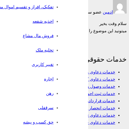
تفکیک، افراز و تقسیم اموال م
ادمین
عضو سایت
3 سال قبل
اخذبه شفعه
سلام وقت بخیر
میتونید این موضوع را اتحادیه املاک گزارش بدید.
فروش مال مشاع
تخلیه ملک
خدمات حقوقی
تغییر کاربری
خدمات دعاوی ملکی
اجاره
خدمات دعاوی کیفری
خدمات وصول مطالبات
رهن
خدمات ثبت احوال
خدمات قراردادها
سرقفلی
خدمات انحصار وراثت
خدمات دعاوی تجاری
حق کسب و پیشه
خدمات دعاوی خانواده