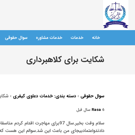
خانه
خدمات
خدمات مشاوره
سوال حقوقی
شکایت برای کلاهبرداری
سوال حقوقی
›
دسته بندی: خدمات دعاوی کیفری
›
شکای
6 سال قبل
Rasa
سلام وقت بخیر.سال 97برای مهاجرت ا
دادندواعتمادبیجای من باعث این شد.سوالم این هست که ب