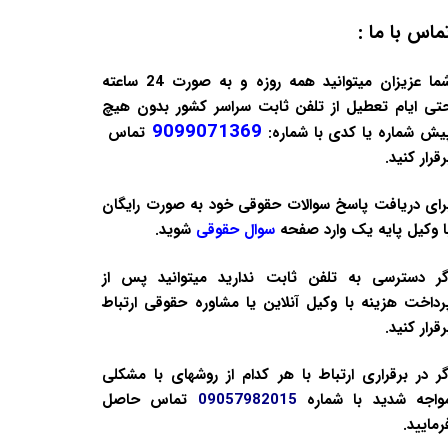
ماس با ما :
شما عزیزان میتوانید همه روزه و به صورت 24 ساعته
تی ایام تعطیل از تلفن ثابت سراسر کشور بدون هیچ
9099071369
یش شماره یا کدی با شماره:
تماس
رقرار کنید.
رای دریافت پاسخ سوالات حقوقی خود به صورت
رایگان
ا وکیل پایه یک وارد صفحه
سوال حقوقی
شوید.
گر دسترسی به تلفن ثابت ندارید میتوانید پس از
رداخت هزینه با
وکیل آنلاین
یا
مشاوره حقوقی
ارتباط
رقرار کنید.
گر در برقراری ارتباط با هر کدام از روشهای با مشکلی
واجه شدید با شماره
09057982015
تماس حاصل
رمایید.