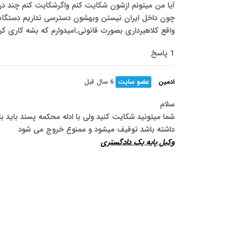
آیا من میتونم ازشون شکایت کنم واگرشکایت کنم چند درص
چون داخل ایران نیستن وبهشون دسترسی نداریم دستگاه ق
واقع کلاهبرداری بصورت قانونی.امیدوارم که بشه کاری کر
1 پاسخ
ادمین
عضو سایت
6 سال قبل
سلام
شما میتونید شکایت کنید ولی با ادله محکمه پسند باید بت
داشته باشد توقیف میشود و ممنوع خروج می شود
وکیل پایه یک دادگستری