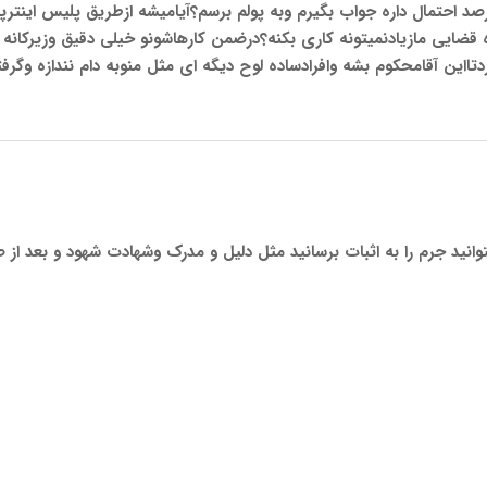
د احتمال داره جواب بگیرم وبه پولم برسم؟آیامیشه ازطریق پلیس اینترپ
ضایی مازیادنمیتونه کاری بکنه؟درضمن کارهاشونو خیلی دقیق وزیرکانه و
دتااین آقامحکوم بشه وافرادساده لوح دیگه ای مثل منوبه دام نندازه وگر
وانید جرم را به اثبات برسانید مثل دلیل و مدرک وشهادت شهود و بعد از 