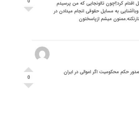
0
ل اقدام کرد؟چون تااونجایی که من پرسیدم
باآشنایی به مسایل حقوقی انجام میدادن در
فتارنکنه.ممنون میشم ازپاسختون
صدور حکم محکومیت اگر اموالی در ایران
0