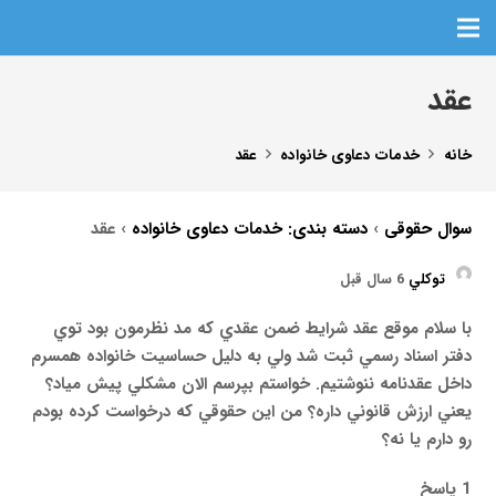
عقد
خانه
خدمات دعاوی خانواده
عقد
سوال حقوقی
›
دسته بندی: خدمات دعاوی خانواده
›
عقد
توكلي
6 سال قبل
با سلام موقع عقد شرايط ضمن عقدي كه مد نظرمون بود توي
دفتر اسناد رسمي ثبت شد ولي به دليل حساسيت خانواده همسرم
داخل عقدنامه ننوشتيم. خواستم بپرسم الان مشكلي پيش مياد؟
يعني ارزش قانوني داره؟ من اين حقوقي كه درخواست كرده بودم
رو دارم يا نه؟
1 پاسخ