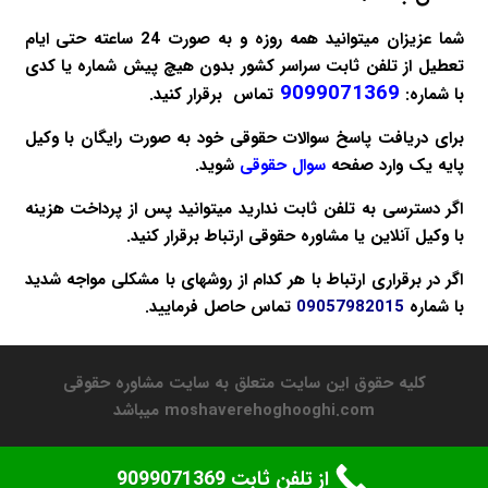
شما عزیزان میتوانید همه روزه و به صورت 24 ساعته حتی ایام
تعطیل از تلفن ثابت سراسر کشور بدون هیچ پیش شماره یا کدی
9099071369
با شماره:
تماس برقرار کنید.
برای دریافت پاسخ سوالات حقوقی خود به صورت
رایگان
با وکیل
پایه یک وارد صفحه
سوال حقوقی
شوید.
اگر دسترسی به تلفن ثابت ندارید میتوانید پس از پرداخت هزینه
با
وکیل آنلاین
یا
مشاوره حقوقی
ارتباط برقرار کنید.
اگر در برقراری ارتباط با هر کدام از روشهای با مشکلی مواجه شدید
با شماره
09057982015
تماس حاصل فرمایید.
کلیه حقوق این سایت متعلق به سایت مشاوره حقوقی
moshaverehoghooghi.com میباشد
از تلفن ثابت 9099071369