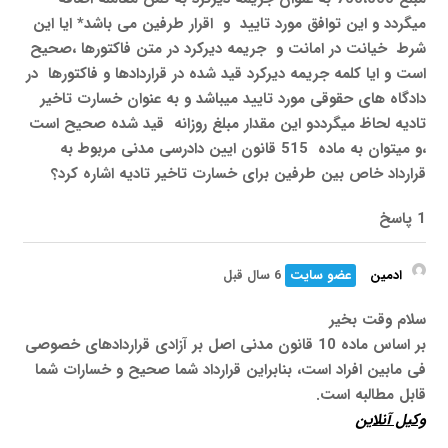
میگردد و این توافق مورد تایید و اقرار طرفین می باشد* ایا این
شرط
خیانت در امانت
و
جریمه دیرکرد در متن فاکتورها
،صحیح
است و ایا کلمه جریمه دیرکرد قید شده در قراردادها و فاکتورها در
دادگاه های حقوقی مورد تایید میباشد و به عنوان خسارت تاخیر
تادیه لحاظ میگرددو این مقدار مبلغ روزانه قید شده صحیح است
،و میتوان به ماده 515 قانون ایین دادرسی مدنی مربوط به
قرارداد خاص بین طرفین برای خسارت تاخیر تادیه اشاره کرد؟
1 پاسخ
ادمین
عضو سایت
6 سال قبل
سلام وقت بخیر
بر اساس ماده 10 قانون مدنی اصل بر آزادی قراردادهای خصوصی
فی مابین افراد است، بنابراین قرارداد شما صحیح و خسارات شما
قابل مطالبه است.
وکیل آنلاین