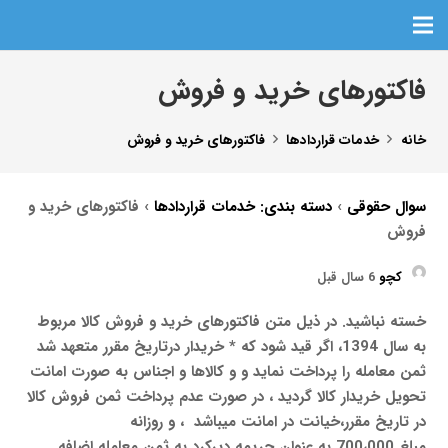
فاکتورهای خرید و فروش
خانه
خدمات قراردادها
فاکتورهای خرید و فروش
سوال حقوقی
›
دسته بندی: خدمات قراردادها
›
فاکتورهای خرید و
فروش
کچو
6 سال قبل
خسته نباشید. در ذیل متن
فاکتورهای خرید و فروش
کالا مربوط
به سال 1394، اگر قید شود که * خریدار درتاریخ مقرر متعهد شد
ثمن معامله را پرداخت نماید و و کالاها و اجناس به صورت امانت
تحویل خریدار کالا گردید ، در صورت عدم پرداخت ثمن فروش کالا
در تاریخ مقرر،خیانت در امانت میباشد ، و روزانه
مبلغ 700،000 به عنوان جریمه دیرکرد به ثمن معامله اضافه