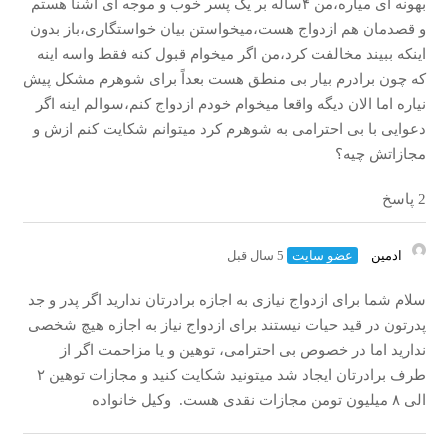
بهونه ای میاره،من ۴ساله بر یک پسر خوب و موجه ای آشنا هستم
و قصدمان هم ازدواج هست،میخواستن بیان خواستگاری،باز بدون
اینکه ببیند مخالفت کرد،من اگر میخوام قبول کنه فقط واسه اینه
که چون برادرم بیار بی منطق هست بعداً برای شوهرم مشکل پیش
نیاره اما الان دیگه واقعا میخوام خودم ازدواج کنم،سوالم اینه اگر
دعوایی با بی احترامی به شوهرم کرد میتوانم شکایت کنم ازش و
مجازاتش چیه؟
2 پاسخ
ادمین
عضو سایت
5 سال قبل
سلام شما برای ازدواج نیازی به اجازه برادرتان ندارید اگر پدر و جد
پدرتون در قید حیات نیستند برای ازدواج نیاز به اجازه هیچ شخصی
ندارید اما در خصوص بی احترامی، توهین و یا مزاحمت اگر از
طرف برادرتان ایجاد شد میتونید شکایت کنید و مجازات توهین ۲
الی ۸ میلیون تومن مجازات نقدی هست. وکیل خانواده