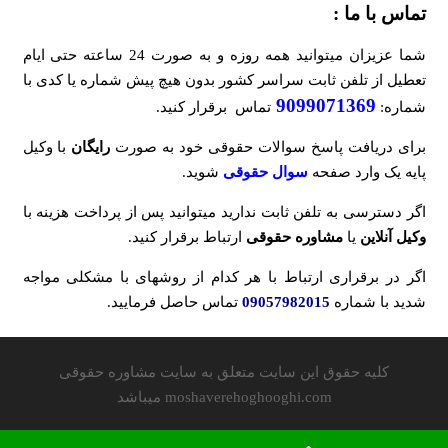
تماس با ما :
شما عزیزان میتوانید همه روزه و به صورت 24 ساعته حتی ایام
تعطیل از تلفن ثابت سراسر کشور بدون هیچ پیش شماره یا کدی با
9099071369
شماره:
تماس برقرار کنید.
برای دریافت پاسخ سوالات حقوقی خود به صورت
رایگان
با وکیل
پایه یک وارد صفحه
سوال حقوقی
شوید.
اگر دسترسی به تلفن ثابت ندارید میتوانید پس از پرداخت هزینه با
وکیل آنلاین
یا
مشاوره حقوقی
ارتباط برقرار کنید.
اگر در برقراری ارتباط با هر کدام از روشهای با مشکلی مواجه
شدید با شماره
09057982015
تماس حاصل فرمایید.
کلیه حقوق این سایت متعلق به سایت مشاوره حقوقی
moshaverehoghooghi.com میباشد