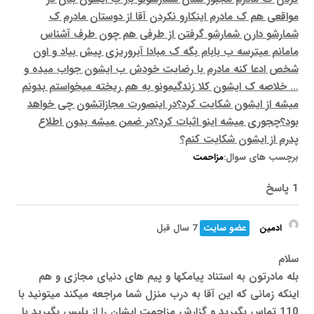
مواقعی هم ک مادرم اینکارو نکردن آقا از دوستان مادرم ک
شمارشو دارن شمارشو گرفتن از طرفی هم چون طرف آشناس
مامانم میترسه ب بابام بگه ک مبادا آبروریزی پیش بیاد و اون
شخص ادعا کنه مادرم با رضایت خودش ب ایشون جواب میده و
… خلاصه ک ایشون کلا زندگیمونو به هم ریخته میخواستم بدونم
میشه از ایشون شکایت کرد؟در اینصورت مجازاتشون چی خواهد
بود؟چجوری میشه اینو اثبات کرد؟در ضمن میشه بدون اطلاع
پدرم از ایشون شکایت کنم؟
برچسب های سوال:
مزاحمت
1 پاسخ
ادمین
عضو سایت
7 سال قبل
سلام
بله مادرتون به استناد پیامکها و پیم های دنیای مجازی و هم
اینکه زمانی که این آقا به درب منزل شما مراجعه میکند میتونید با
110 تماس بگیرید و گزارش مزاحمت ایشان را از پلیس بگیرید با