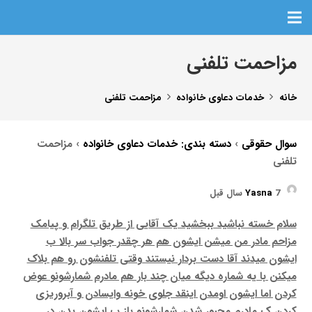
مزاحمت تلفنی
خانه
خدمات دعاوی خانواده
مزاحمت تلفنی
سوال حقوقی
›
دسته بندی: خدمات دعاوی خانواده
›
مزاحمت
تلفنی
7 سال قبل
Yasna
سلام خسته نباشید ببخشید یک آقایی از طریق تلگرام و پیامک
مزاحم مادر من میشن ایشون هم هر چقدر جواب سر بالا ب
ایشون میدند آقا دست بردار نیستند وقتی تلفنشون رو هم بلاک
میکنن با یه شماره دیگه میان چند بار هم مادرم شمارشونو عوض
کردن اما ایشون اومدن اینقد جلوی خونه وایسادن و آبروریزی
کردن ک مادرم مجبور شدن شمارشونو باز ب ایشون بدن در