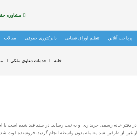
مشاوره حقوقی
پرداخت آنلاین
تنظیم اوراق قضایی
دایرکتوری حقوقی
مقالات
آدرس مراکز پلیس +10
خانه
خدمات دعاوی ملکی
مل
در مورخ 46.3.10 زمین مزروعی را در دفتر خانه رسمی خریداری و به ثبت رساند. در سند قید 
ار غبن از طرفین شد.معامله بدون واسطه انجام گردید. فروشنده فوت شد