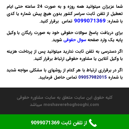
شما عزیزان میتوانید همه روزه و به صورت 24 ساعته حتی ایام
تعطیل از تلفن ثابت سراسر کشور بدون هیچ پیش شماره یا کدی
9099071369
با شماره:
تماس برقرار کنید.
برای دریافت پاسخ سوالات حقوقی خود به صورت
رایگان
با وکیل
پایه یک وارد صفحه
سوال حقوقی
شوید.
اگر دسترسی به تلفن ثابت ندارید میتوانید پس از پرداخت هزینه
با
وکیل آنلاین
یا
مشاوره حقوقی
ارتباط برقرار کنید.
اگر در برقراری ارتباط با هر کدام از روشهای با مشکلی مواجه شدید
با شماره
09057982015
تماس حاصل فرمایید.
کلیه حقوق این سایت متعلق به سایت مشاوره حقوقی
moshaverehoghooghi.com میباشد
از تلفن ثابت 9099071369