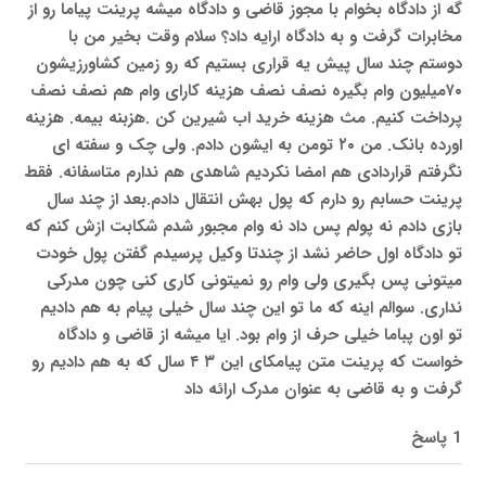
گه از دادگاه بخوام با مجوز قاضی و دادگاه میشه پرینت پیاما رو از
مخابرات گرفت و به دادگاه ارایه داد؟ سلام وقت بخیر من با
دوستم چند سال پیش یه قراری بستیم که رو زمین کشاورزیشون
۷۰میلیون وام بگیره نصف نصف هزینه کارای وام هم نصف نصف
پرداخت کنیم. مث هزینه خرید اب شیرین کن .هزبنه بیمه. هزینه
اورده بانک. من ۲۰ تومن به ایشون دادم. ولی چک و سفته ای
نگرفتم قراردادی هم امضا نکردیم شاهدی هم ندارم متاسفانه. فقط
پرینت حسابم رو دارم که پول بهش انتقال دادم.بعد از چند سال
بازی دادم نه پولم پس داد نه وام مجبور شدم شکابت ازش کنم که
تو دادگاه اول حاضر نشد از چندتا وکیل پرسیدم گفتن پول خودت
میتونی پس بگیری ولی وام رو نمیتونی کاری کنی چون مدرکی
نداری. سوالم اینه که ما تو این چند سال خیلی پیام به هم دادیم
تو اون پباما خیلی حرف از وام بود. ایا میشه از قاضی و دادگاه
خواست که پرینت متن پیامکای این ۳ ۴ سال که به هم دادیم رو
گرفت و به قاضی به عنوان مدرک ارائه داد
1 پاسخ