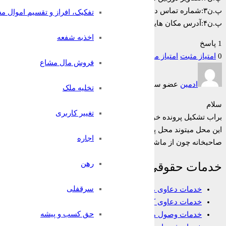
پ.ن۳:شماره تماس دو نفر از مسافرین در دسترس
تفکیک، افراز و تقسیم اموال م
پ.ن۴:آدرس مکان هایی که پیاده شدند و یکی از آنها به گفته مسافر منزل پدری اونه در اختیار میباشد.
اخذبه شفعه
1 پاسخ
0
امتیاز مثبت
امتیاز منفی
فروش مال مشاع
ادمین
عضو سایت
7 سال قبل
تخلیه ملک
سلام
تغییر کاربری
براب تشکیل پرونده خواهان باید در محل اقامت خوانده دادخواست بدهد
این محل میتوند محل پیاده شدن مسافرها باشد
اجاره
صاحبخانه چون از ماشین شما استفاده نکرده است نمیتوانید علیه او دا
رهن
خدمات حقوقی
سرقفلی
خدمات دعاوی ملکی
خدمات دعاوی کیفری
حق کسب و پیشه
خدمات وصول مطالبات