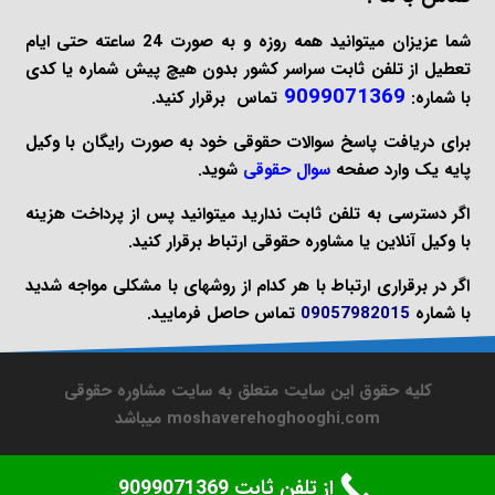
شما عزیزان میتوانید همه روزه و به صورت 24 ساعته حتی ایام
تعطیل از تلفن ثابت سراسر کشور بدون هیچ پیش شماره یا کدی
9099071369
با شماره:
تماس برقرار کنید.
برای دریافت پاسخ سوالات حقوقی خود به صورت
رایگان
با وکیل
پایه یک وارد صفحه
سوال حقوقی
شوید.
اگر دسترسی به تلفن ثابت ندارید میتوانید پس از پرداخت هزینه
با
وکیل آنلاین
یا
مشاوره حقوقی
ارتباط برقرار کنید.
اگر در برقراری ارتباط با هر کدام از روشهای با مشکلی مواجه شدید
با شماره
09057982015
تماس حاصل فرمایید.
کلیه حقوق این سایت متعلق به سایت مشاوره حقوقی
moshaverehoghooghi.com میباشد
از تلفن ثابت 9099071369