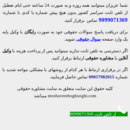
شما عزیزان میتوانید همه روزه و به صورت 24 ساعته حتی ایام تعطیل
از تلفن ثابت سراسر کشور بدون هیچ پیش شماره یا کدی با شماره:
9099071369
تماس برقرار کنید.
برای دریافت پاسخ سوالات حقوقی خود به صورت
رایگان
با وکیل پایه
یک وارد صفحه
سوال حقوقی
شوید.
اگر دسترسی به تلفن ثابت ندارید میتوانید پس از پرداخت هزینه با
وکیل
آنلاین
یا
مشاوره حقوقی
ارتباط برقرار کنید.
اگر در برقراری ارتباط با هر کدام از روشهای با مشکلی مواجه شدید با
شماره
09057982015
تماس حاصل فرمایید.
کلیه حقوق این سایت متعلق به سایت مشاوره حقوقی
moshaverehoghooghi.com میباشد
از تلفن ثابت 9099071369