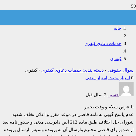
کیفری
خانه
خدمات دعاوی کیفری
کیفری
سوال حقوقی
›
دسته بندی: خدمات دعاوی کیفری
›
کیفری
0
امتیاز مثبت
امتیاز منفی
حسین
7 سال قبل
با عرض سلام و وقت بخییر
عدم پاسخ گویی به نامه قاضی در موعد مقرر و اعلان تخلف شعبه
شورای حل اختلاف طبق ماده 212 آیین دادرسی مدنی و صدور نامه بعد
از صدور رای قاضی محترم وارسال آن به پرونده وسپس ارسال پرونده