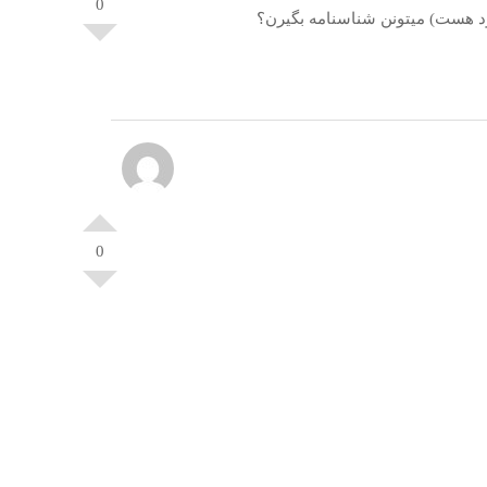
0
جود هست) میتونن شناسنامه بگیرن؟
0