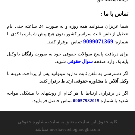
تماس با ما :
شما عزیزان میتوانید همه روزه و به صورت 24 ساعته حتی ایام
تعطیل از تلفن ثابت سراسر کشور بدون هیچ پیش شماره یا کدی با
9099071369
شماره:
تماس برقرار کنید.
برای دریافت پاسخ سوالات حقوقی خود به صورت
رایگان
با وکیل
پایه یک وارد صفحه
سوال حقوقی
شوید.
اگر دسترسی به تلفن ثابت ندارید میتوانید پس از پرداخت هزینه با
وکیل آنلاین
یا
مشاوره حقوقی
ارتباط برقرار کنید.
اگر در برقراری ارتباط با هر کدام از روشهای با مشکلی مواجه
شدید با شماره
09057982015
تماس حاصل فرمایید.
کلیه حقوق این سایت متعلق به سایت مشاوره حقوقی
moshaverehoghooghi.com میباشد