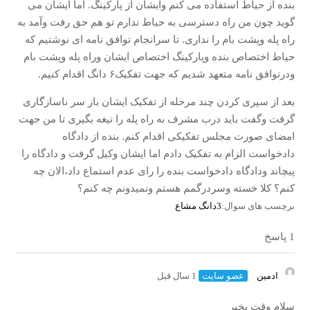
بنده از حیاط استفاده می کنم وایشان از پارکینگ. اما ایشان می
گوید چون من راه دسترسی به حیاط ندارم تو هم حق رفت وآمد به
راه پله وپشت بام را نداری. تا سرانجام توافق نامه ای نوشتیم که
حیاط اختصاص بنده وپارکینگ اختصاص ایشان وراه پله وپشت بام
ودرتوافق نامه متعهد شدیم که جهت تفکیک۶ دانگ اقدام کنیم.
بعد از سپری کردن چند مرحله از تفکیک ایشان باز سر ناسازگاری
گرفت وگفت باید درب مشرف به راه پله را تیغه بگیری تا من جهت
امضای صورت مجلس تفکیکی اقدام کنم. بنده از دادگاه
دادخواست الزام به تفکیک دادم اما ایشان وکیل گرفت و دادگاه را
پیچاند ودادگاه دادخواست بنده را رای عدم استماع داد،الان چه
کنم؟ کلا خسته وسردرگمم هستم ونمیدونم چه کنم؟
برچسب های سوال:
3دانگ مشاع
1 پاسخ
ادمین
عضو سایت
1 سال قبل
سلام وقت بخیر