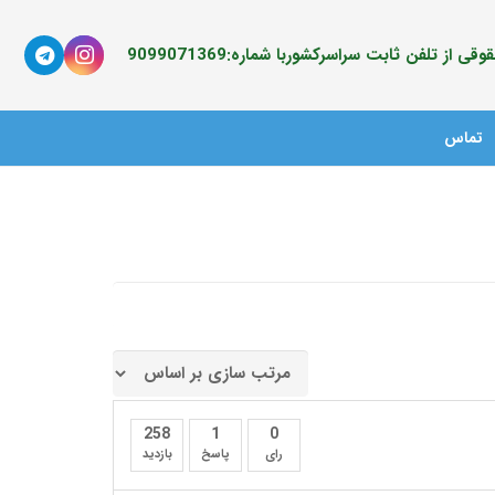
ی از تلفن ثابت سراسرکشوربا شماره:9099071369
تماس
258
1
0
رای
پاسخ
بازدید