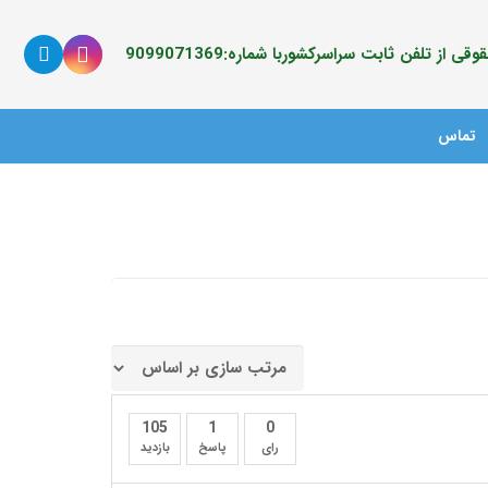
ی از تلفن ثابت سراسرکشوربا شماره:9099071369
تماس
105
1
0
رای
پاسخ
بازدید