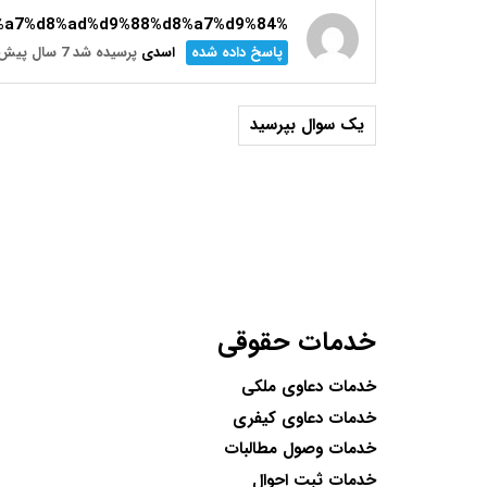
%d8%ab%d8%a8%d8%aa-%d8%a7%d8%ad%d9%88%d8%a7%d9%84
پاسخ داده شده
اسدی
پرسیده شد 7 سال پیش
یک سوال بپرسید
خدمات حقوقی
خدمات دعاوی ملکی
خدمات دعاوی کیفری
خدمات وصول مطالبات
خدمات ثبت احوال