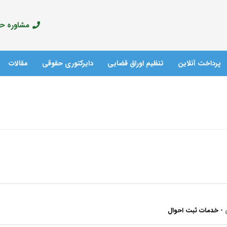
مشاوره حقوق
پرداخت آنلاین
تنظیم اوراق قضایی
دایرکتوری حقوقی
مقالات
آدرس مراکز پلیس +10
•
خدمات ثبت احوال