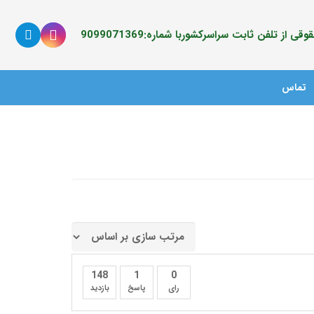
ی از تلفن ثابت سراسرکشوربا شماره:9099071369
تماس
148
1
0
رای
پاسخ
بازدید