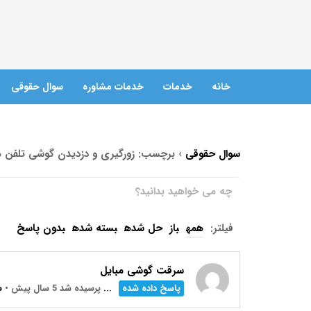
خانه
خدمات
خدمات مشاوره
سوال حقوقی
سوال حقوقی
›
برچسب: زورگیری و دزدیدن گوشی تلفن ه
فیلتر:
همه
باز
حل شده
بسته شده
بدون پاسخ
سرقت گوشی مبایل
پاسخ داده شده
...
پرسیده شد 5 سال پیش
•
س