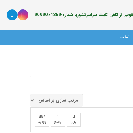
ی از تلفن ثابت سراسرکشوربا شماره:9099071369
تماس
884
1
0
رای
پاسخ
بازدید