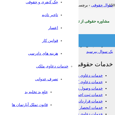
چک کیفری و حقوقی
سوال حقوقی
›
برچسب: 1
تاخیر تادیه
فیلتر:
همه
باز
حل شده
بسته شده
بدون پاسخ
مشاوره حقوقی از تلفن ثابت سراسرکشوربا شماره:9099071369
طلاق از طرف زن
اعسار
پاسخ داده شده
نرگس جمشیدی
پرسیده شد 3 سال پیش
•
سوالا
قوانین کار
304
بازدید
1
پاسخ
0
رای
یک سوال بپرسید
هزینه های دادرسی
خدمات حقوقی
خدمات دعاوی ملکی
خدمات دعاوی ملکی
تصرف عدوانی
خدمات دعاوی کیفری
خدمات وصول مطالبات
خلع ید تخلیه ید
خدمات ثبت احوال
خدمات قراردادها
قانون تملک آپارتمان ها
خدمات انحصار وراثت
خدمات دعاوی تجاری