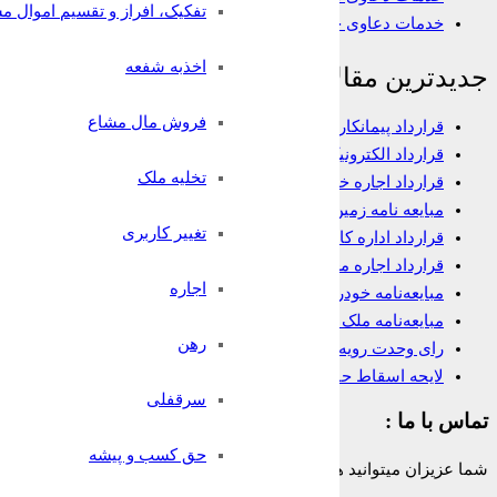
تفکیک، افراز و تقسیم اموال م
خدمات دعاوی خانواده
اخذبه شفعه
جدیدترین مقالات
فروش مال مشاع
قرارداد پیمانکاری
قرارداد الکترونیک وکالت
تخلیه ملک
قرارداد اجاره خانه
مبایعه نامه زمین
تغییر کاربری
قرارداد اداره کار
قرارداد اجاره مغازه
اجاره
مبایعه‌نامه خودرو
مبایعه‌نامه ملک تجاری
رهن
رای وحدت رویه در مورد شرط داوری
لایحه اسقاط حق
سرقفلی
تماس با ما :
حق کسب و پیشه
شما عزیزان میتوانید همه روزه و به صورت 24 ساعته حتی ایام تعطیل از تلفن ثابت سراسر کشور بدون هیچ پیش شماره یا کدی با شماره: