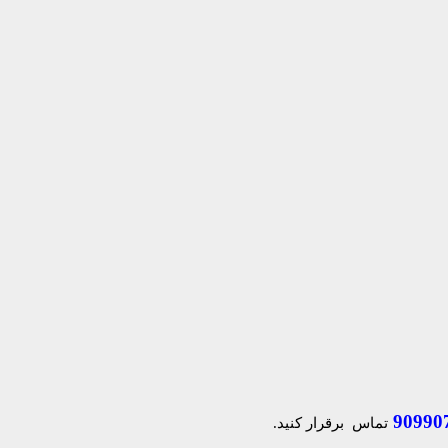
90990
تماس برقرار کنید.