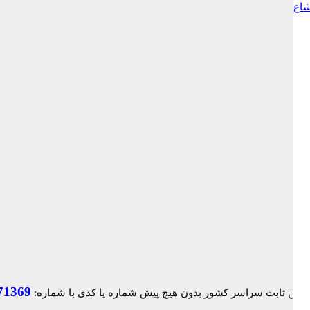
شاع
71369