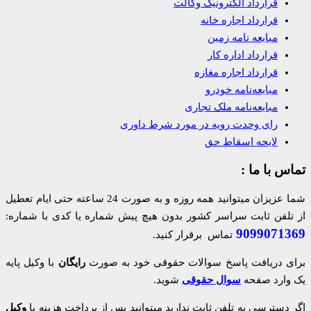
قرارداد الکترونیک وکالت
قرارداد اجاره خانه
مبایعه نامه زمین
قرارداد اداره کار
قرارداد اجاره مغازه
مبایعه‌نامه خودرو
مبایعه‌نامه ملک تجاری
رای وحدت رویه در مورد شرط داوری
لایحه اسقاط حق
تماس با ما :
شما عزیزان میتوانید همه روزه و به صورت 24 ساعته حتی ایام تعطیل
از تلفن ثابت سراسر کشور بدون هیچ پیش شماره یا کدی با شماره:
9099071369
تماس برقرار کنید.
برای دریافت پاسخ سوالات حقوقی خود به صورت
رایگان
با وکیل پایه
یک وارد صفحه
سوال حقوقی
شوید.
اگر دسترسی به تلفن ثابت ندارید میتوانید پس از پرداخت هزینه با
وکیل