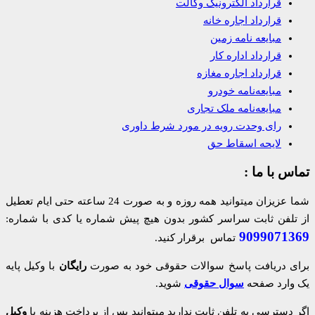
قرارداد الکترونیک وکالت
قرارداد اجاره خانه
مبایعه نامه زمین
قرارداد اداره کار
قرارداد اجاره مغازه
مبایعه‌نامه خودرو
مبایعه‌نامه ملک تجاری
رای وحدت رویه در مورد شرط داوری
لایحه اسقاط حق
تماس با ما :
شما عزیزان میتوانید همه روزه و به صورت 24 ساعته حتی ایام تعطیل
از تلفن ثابت سراسر کشور بدون هیچ پیش شماره یا کدی با شماره:
9099071369
تماس برقرار کنید.
برای دریافت پاسخ سوالات حقوقی خود به صورت
رایگان
با وکیل پایه
یک وارد صفحه
سوال حقوقی
شوید.
اگر دسترسی به تلفن ثابت ندارید میتوانید پس از پرداخت هزینه با
وکیل