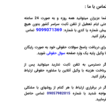
ماس با ما :
شما عزیزان میتوانید همه روزه و به صورت 24 ساعته
تی ایام تعطیل از تلفن ثابت سراسر کشور بدون هیچ
9099071369
یش شماره یا کدی با شماره:
تماس
رقرار کنید.
رای دریافت پاسخ سوالات حقوقی خود به صورت
رایگان
ا وکیل پایه یک وارد صفحه
سوال حقوقی
شوید.
گر دسترسی به تلفن ثابت ندارید میتوانید پس از
رداخت هزینه با
وکیل آنلاین
یا
مشاوره حقوقی
ارتباط
رقرار کنید.
گر در برقراری ارتباط با هر کدام از روشهای با مشکلی
واجه شدید با شماره
09057982015
تماس حاصل
رمایید.