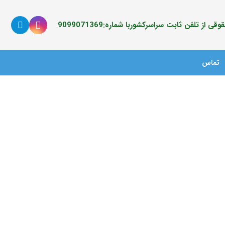
ی از تلفن ثابت سراسرکشوربا شماره:9099071369
تماس