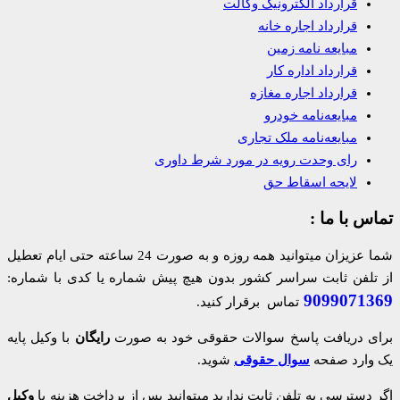
قرارداد الکترونیک وکالت
قرارداد اجاره خانه
مبایعه نامه زمین
قرارداد اداره کار
قرارداد اجاره مغازه
مبایعه‌نامه خودرو
مبایعه‌نامه ملک تجاری
رای وحدت رویه در مورد شرط داوری
لایحه اسقاط حق
تماس با ما :
شما عزیزان میتوانید همه روزه و به صورت 24 ساعته حتی ایام تعطیل
از تلفن ثابت سراسر کشور بدون هیچ پیش شماره یا کدی با شماره:
9099071369
تماس برقرار کنید.
برای دریافت پاسخ سوالات حقوقی خود به صورت
رایگان
با وکیل پایه
یک وارد صفحه
سوال حقوقی
شوید.
اگر دسترسی به تلفن ثابت ندارید میتوانید پس از پرداخت هزینه با
وکیل