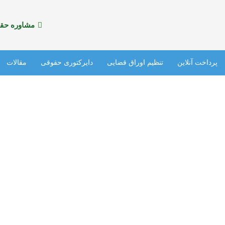
مشاوره حقوقی
پرداخت آنلاین
تنظیم اوراق قضایی
دایرکتوری حقوقی
مقالات
آدرس مراکز پلیس +10