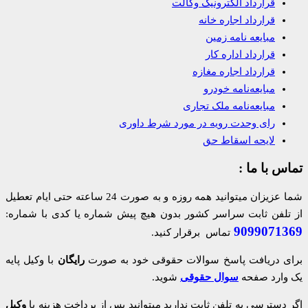
قرارداد الکترونیک وکالت
قرارداد اجاره خانه
مبایعه نامه زمین
قرارداد اداره کار
قرارداد اجاره مغازه
مبایعه‌نامه خودرو
مبایعه‌نامه ملک تجاری
رای وحدت رویه در مورد شرط داوری
لایحه اسقاط حق
تماس با ما :
شما عزیزان میتوانید همه روزه و به صورت 24 ساعته حتی ایام تعطیل
از تلفن ثابت سراسر کشور بدون هیچ پیش شماره یا کدی با شماره:
9099071369
تماس برقرار کنید.
برای دریافت پاسخ سوالات حقوقی خود به صورت
رایگان
با وکیل پایه
یک وارد صفحه
سوال حقوقی
شوید.
اگر دسترسی به تلفن ثابت ندارید میتوانید پس از پرداخت هزینه با
وکیل